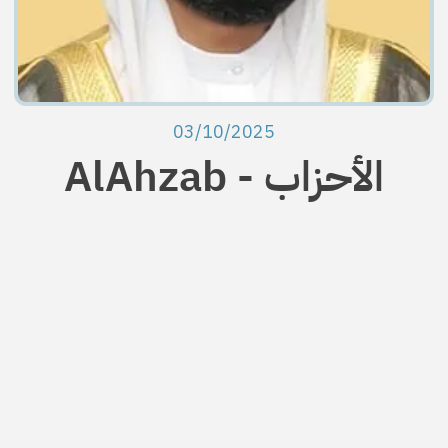
03/10/2025
Al­Ahzab - الأحزاب