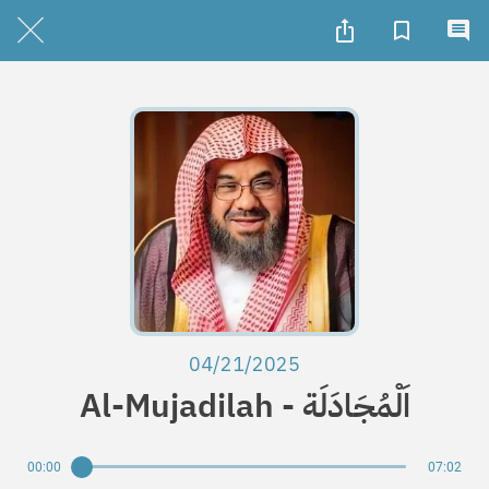
04/21/2025
Al-Mujadilah - اَلْمُجَادَلَة
00:00
07:02