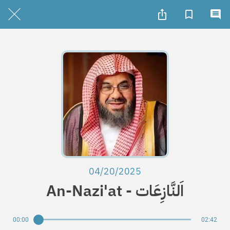
04/20/2025
An-Nazi'at - اَلنَّازِعَات
00:00
02:42