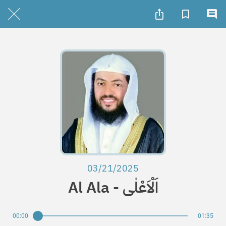
03/21/2025
Al Ala - اَلْاَعْلٰی
00:00
01:35