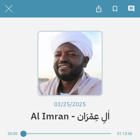
03/25/2025
Al Imran - اٰلِ عِمْرَان
00:00
01:13:06