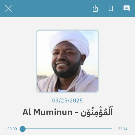
03/25/2025
Al Muminun - اَلْمُؤْمِنُوْن
00:00
22:14