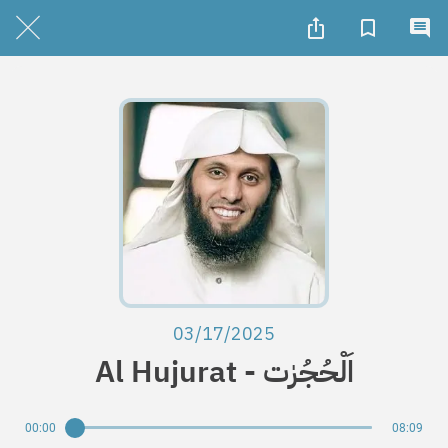
03/17/2025
Al Hujurat - اَلْحُجُرٰت
00:00
08:09