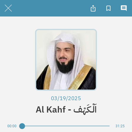
03/19/2025
Al Kahf - اَلْـكَهْف
00:00
31:25