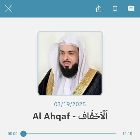
03/19/2025
Al Ahqaf - اَلْاَحْقَاف
00:00
11:10