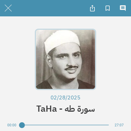
02/28/2025
Ta­Ha - سورة طه
00:00
27:07