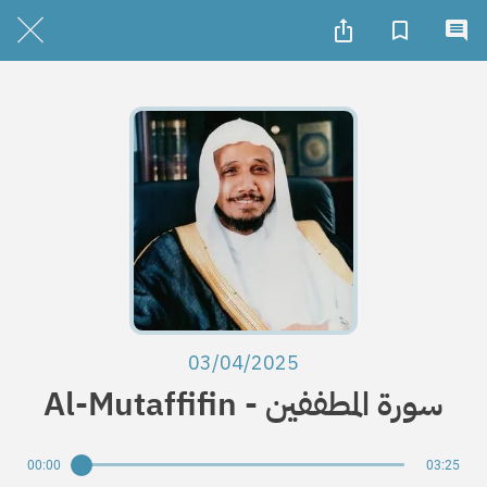
03/04/2025
Al-Mutaffifin - سورة المطففين
00:00
03:25